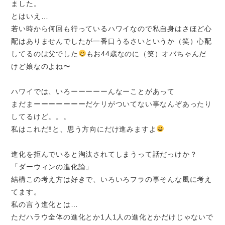
ました。
とはいえ…
若い時から何回も行っているハワイなので私自身はさほど心
配はありませんでしたが一番口うるさいというか（笑）心配
してるのは父でした
もお44歳なのに（笑）オバちゃんだ
けど娘なのよね〜
ハワイでは、いろーーーーーんなーことがあって
まだまーーーーーーーだケリがついてない事なんぞあったり
してるけど。。。
私はこれだ
‼と、思う方向にだけ進みますよ
進化を拒んでいると淘汰されてしまうって話だっけか？
「ダーウィンの進化論」
結構この考え方は好きで、いろいろフラの事そんな風に考え
てます。
私の言う進化とは…
ただハラウ全体の進化とか1人1人の進化とかだけじゃないで