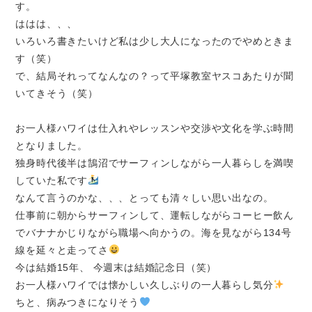
す。
ははは、、、
いろいろ書きたいけど私は少し大人になったのでやめときま
す（笑）
で、結局それってなんなの？って平塚教室ヤスコあたりが聞
いてきそう（笑）
お一人様ハワイは仕入れやレッスンや交渉や文化を学ぶ時間
となりました。
独身時代後半は鵠沼でサーフィンしながら一人暮らしを満喫
していた私です
なんて言うのかな、、、とっても清々しい思い出なの。
仕事前に朝からサーフィン
して、運転しながらコーヒー飲ん
でバナナかじりながら職場へ向かうの。海を見ながら
134号
線を延々と走ってさ
今は結婚15年、 今週末は結婚記念日（笑）
お一人様ハワイでは懐かしい久しぶりの一人暮らし気分
ちと、病みつきになりそう