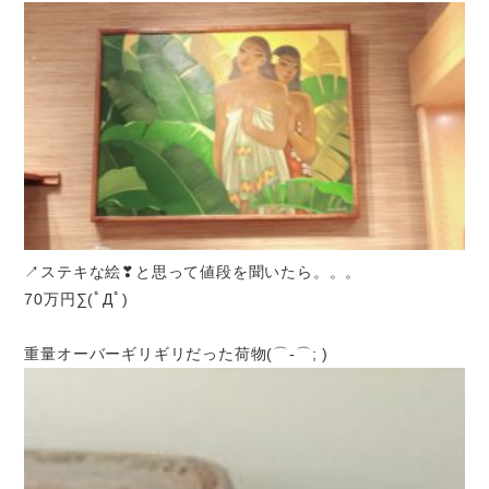
↗ステキな絵
❣と思って値段を聞いたら。。。
70万円∑(ﾟДﾟ)
重量オーバーギリギリだった荷物(⌒-⌒; )