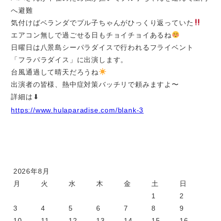
へ避難
気付けばベランダでプル子ちゃんがひっくり返っていた
エアコン無しで過ごせる日もチョイチョイあるね
日曜日は八景島シーパラダイスで行われるフライベント
「フラパラダイス」に出演します。
台風通過して晴天だろうね
出演者の皆様、熱中症対策バッチリで頼みますよ〜
詳細は⬇︎
https://www.hulaparadise.com/blank-3
2026年8月
月
火
水
木
金
土
日
1
2
3
4
5
6
7
8
9
10
11
12
13
14
15
16