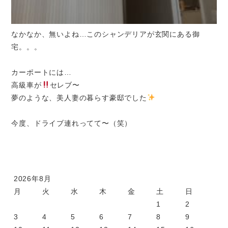
なかなか、無いよね…このシャンデリアが玄関にある御
宅。。。
カーポートには…
高級車が
セレブ〜
夢のような、美人妻の暮らす豪邸でした
今度、ドライブ連れってて〜（笑）
2026年8月
月
火
水
木
金
土
日
1
2
3
4
5
6
7
8
9