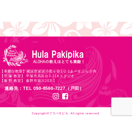
【本郷台教室】横浜市栄区小菅ヶ谷1-2-1あーすぷらざ内
【平 塚 教室】 平塚市高浜台3-21Kスタジオ
【秦 野 教室】 秦野市堀川203-1
連絡先：TEL 090-8560-7227（戸田）
Copyright©フラパキピカ. All rights reserved.