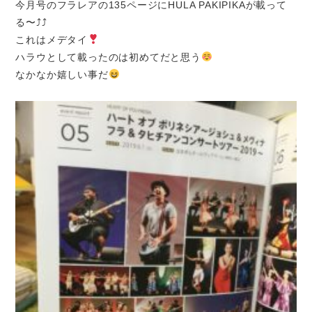
今月号のフラレアの135ページにHULA PAKIPIKAが載って
る〜⤴︎⤴︎
これはメデタイ
ハラウとして載ったのは初めてだと思う
なかなか嬉しい事だ