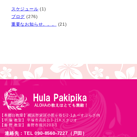
イ
スケジュール
(1)
ブ
ブログ
(276)
重要なお知らせ。。。
(21)
【本郷台教室】横浜市栄区小菅ヶ谷1-2-1あーすぷらざ内
【平 塚 教室】 平塚市高浜台3-21Kスタジオ
【秦 野 教室】 秦野市堀川203-1
連絡先：TEL 090-8560-7227（戸田）