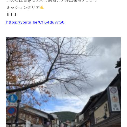
この石は目をつぶって触ることが出来ると。。。
ミッションクリア
⬇︎⬇︎⬇︎
https://youtu.be/Cfi64duv7S0