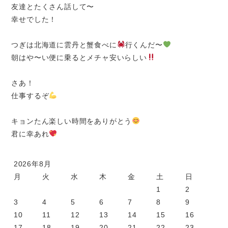
友達とたくさん話して〜
幸せでした！
つぎは北海道に雲丹と蟹食べに
行くんだ〜
朝はや〜い便に乗るとメチャ安いらしい
さあ！
仕事するぞ
キョンたん楽しい時間をありがとう
君に幸あれ
2026年8月
月
火
水
木
金
土
日
1
2
3
4
5
6
7
8
9
10
11
12
13
14
15
16
17
18
19
20
21
22
23