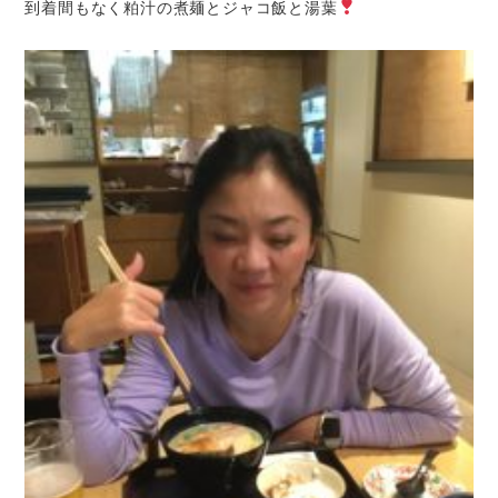
到着間もなく粕汁の煮麺とジャコ飯と湯葉