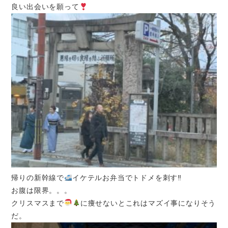
良い出会いを願って
帰りの新幹線で
イケテルお弁当でトドメを刺す‼︎
お腹は限界。。。
クリスマスまで
に痩せないとこれはマズイ事になりそう
だ。