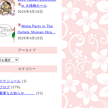
in 大桟橋ホール
2025年4月16日
Aloha Party
in The
Outlets Shonan Hira…
2025年4月15日
アーカイブ
ア
ー
カテゴリー
カ
イ
スケジュール
(1)
ブ
ブログ
(276)
重要なお知らせ。。。
(21)