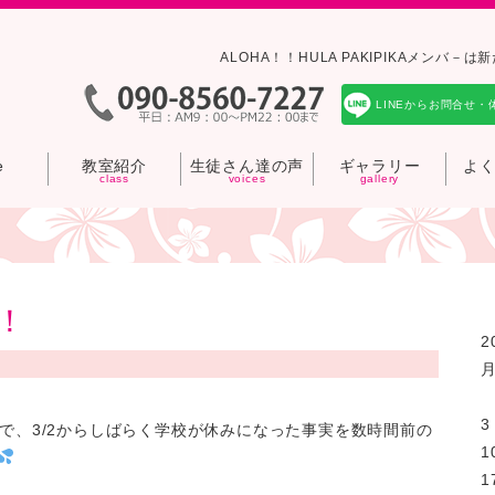
ALOHA！！HULA PAKIPIKAメン
LINEからお問合せ・
e
教室紹介
生徒さん達の声
ギャラリー
よ
！
2
3
で、3/2からしばらく学校が休みになった事実を数時間前の
1
1