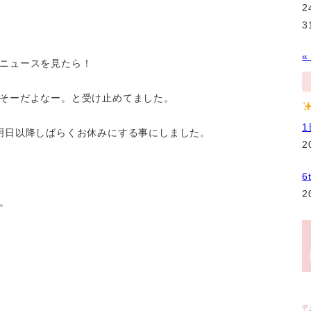
2
3
«
ニュースを見たら！
そーだよなー。と受け止めてました。
スンを明日以降しばらくお休みにする事にしました。
2
6
2
。