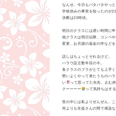
なんせ、今日もバタバタやっと
学校休みの事実を知ったのが2
決断は23時頃。
明日のクラスには遅い時間に申
他クラスは明日以降、コンペや
変更、お月謝の返金の件などを
話しはちょっとそれるけど。
ハラウ設立数年目の今。
各クラスのフラがとても上手く
勢いよくやって来たうちのハラ
い
って思ってた矢先、止む
クーーーー
って気持ちはす
世の中には私よりぜんぜん、こ
何よりも生徒さんの間で感染な