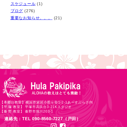
イ
スケジュール
(1)
ブ
ブログ
(276)
重要なお知らせ。。。
(21)
【本郷台教室】横浜市栄区小菅ヶ谷1-2-1あーすぷらざ内
【平 塚 教室】 平塚市高浜台3-21Kスタジオ
【秦 野 教室】 秦野市堀川203-1
連絡先：TEL 090-8560-7227（戸田）