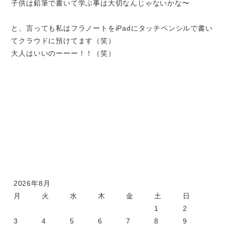
子供は鉛筆で書いて学ぶ事は大切なんじゃないかな〜
と、言っても私はフラノートをiPadにタッチペンシルで書い
てクラウドに預けてます（笑）
大人はいいのーーー！！（笑）
2026年8月
月
火
水
木
金
土
日
1
2
3
4
5
6
7
8
9