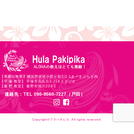
【本郷台教室】横浜市栄区小菅ヶ谷1-2-1あーすぷらざ内
【平 塚 教室】 平塚市高浜台3-21Kスタジオ
【秦 野 教室】 秦野市堀川203-1
連絡先：TEL 090-8560-7227（戸田）
Copyright©フラパキピカ. All rights reserved.