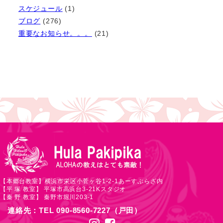
イ
スケジュール
(1)
ブ
ブログ
(276)
重要なお知らせ。。。
(21)
【本郷台教室】横浜市栄区小菅ヶ谷1-2-1あーすぷらざ内
【平 塚 教室】 平塚市高浜台3-21Kスタジオ
【秦 野 教室】 秦野市堀川203-1
連絡先：TEL 090-8560-7227（戸田）