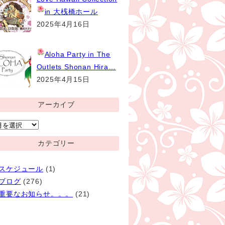
in 大桟橋ホール
2025年4月16日
Aloha Party
in The
Outlets Shonan Hira…
2025年4月15日
アーカイブ
ア
ー
カテゴリー
カ
イ
スケジュール
(1)
ブ
ブログ
(276)
重要なお知らせ。。。
(21)