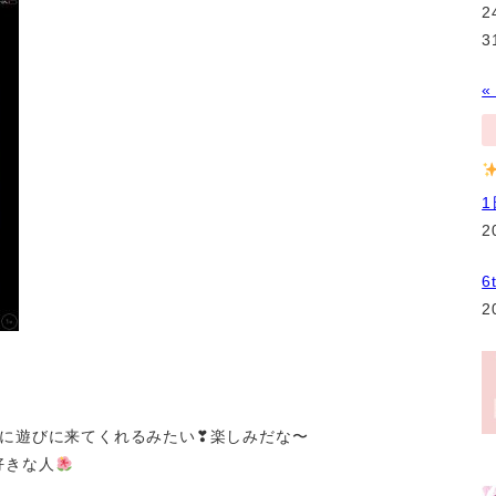
2
3
«
2
6
2
に遊びに来てくれるみたい❣楽しみだな〜
好きな人