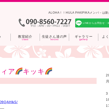
ALOHA！！HULA PAKIPIKAメン
LINEからお問合せ・
e
教室紹介
生徒さん達の声
ギャラリー
よ
フィア
キッキ
2
3
1
mD9QAHlk5/
1