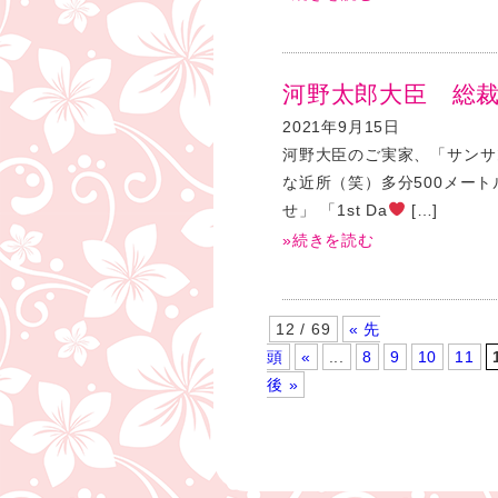
河野太郎大臣 総
2021年9月15日
河野大臣のご実家、「サンサン
な近所（笑）多分500メー
せ」 「1st Da
[…]
»続きを読む
12 / 69
« 先
頭
«
...
8
9
10
11
後 »