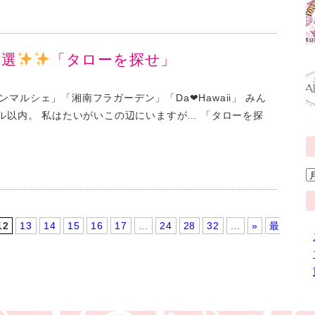
裁選
「タローを探せ」
マルシェ」「湘南フラガーデン」「Da❤︎Hawaii」 みん
トル以内。 私はたいがいこの辺にいますが… 「タローを探
12
13
14
15
16
17
...
24
28
32
...
»
最