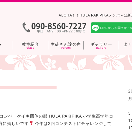
ALOHA！！HULA PAKIPIKAメン
LINEからお問合せ・
e
教室紹介
生徒さん達の声
ギャラリー
よ
2
3
ペ ケイキ団体の部 HULA PAKIPIKA 小学生高学年コ
1
当に嬉しいです
今年は2回コンテストにチャレンジして
1