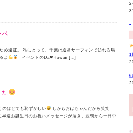
2
3
«
ンペ
ため遠征。 私にとって、千葉は通常サーフィンで訪れる場
るよ
イベントのDa❤︎Hawaii […]
2
6
2
した
くのはとても恥ずかしい
しかもおばちゃんだから笑笑
に早速お誕生日のお祝いメッセージが届き、翌朝から一日中