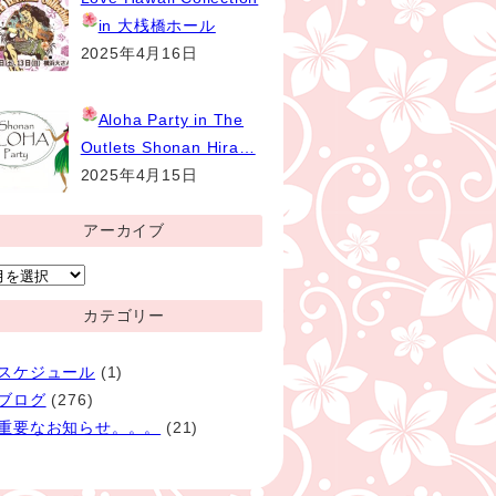
in 大桟橋ホール
2025年4月16日
Aloha Party
in The
Outlets Shonan Hira…
2025年4月15日
アーカイブ
ア
ー
カテゴリー
カ
イ
スケジュール
(1)
ブ
ブログ
(276)
重要なお知らせ。。。
(21)