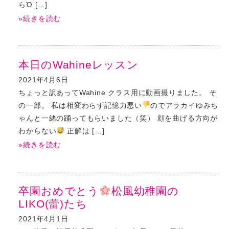
らὈ […]
»続きを読む
本日のWahineレッスン
2021年4月6日
ちょっと訳あってWahine クラス用に動画撮りました。 そ
の一部。 私は相変わらず記憶力悪い
のでアラカイゆみち
ゃんと一緒の踊ってもらいました（笑） 顔を曲げる方向が
わからない
正解は […]
»続きを読む
卒園おめでとう
松風幼稚園の
LIKO(蕾)たち
2021年4月1日