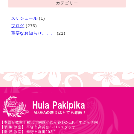
カテゴリー
カ
イ
スケジュール
(1)
ブ
ブログ
(276)
重要なお知らせ。。。
(21)
【本郷台教室】横浜市栄区小菅ヶ谷1-2-1あーすぷらざ内
【平 塚 教室】 平塚市高浜台3-21Kスタジオ
【秦 野 教室】 秦野市堀川203-1