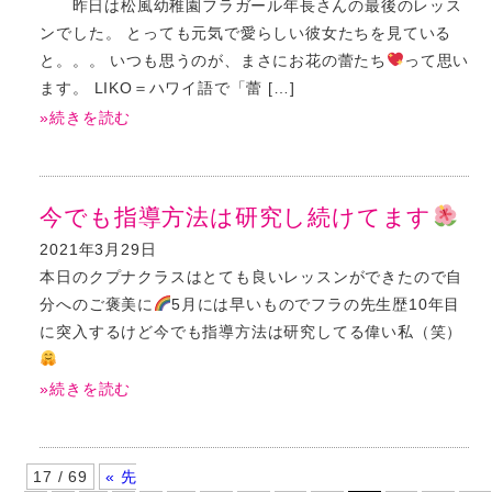
昨日は松風幼稚園フラガール年長さんの最後のレッス
ンでした。 とっても元気で愛らしい彼女たちを見ている
と。。。 いつも思うのが、まさにお花の蕾たち
って思い
ます。 LIKO＝ハワイ語で「蕾 […]
»続きを読む
今でも指導方法は研究し続けてます
2021年3月29日
本日のクプナクラスはとても良いレッスンができたので自
分へのご褒美に
5月には早いものでフラの先生歴10年目
に突入するけど今でも指導方法は研究してる偉い私（笑）
»続きを読む
17 / 69
« 先