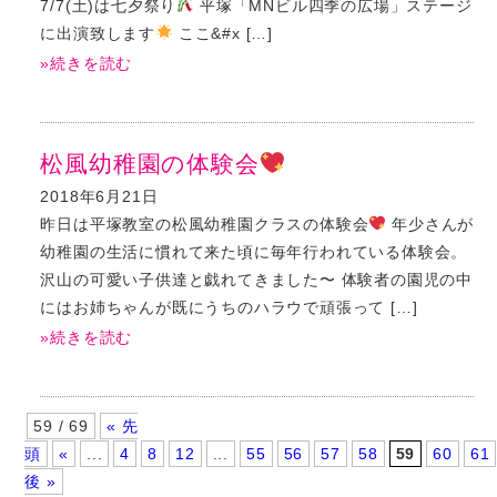
7/7(土)は七夕祭り
平塚「MNビル四季の広場」ステージ
に出演致します
ここ&#x […]
»続きを読む
松風幼稚園の体験会
2018年6月21日
昨日は平塚教室の松風幼稚園クラスの体験会
年少さんが
幼稚園の生活に慣れて来た頃に毎年行われている体験会。
沢山の可愛い子供達と戯れてきました〜 体験者の園児の中
にはお姉ちゃんが既にうちのハラウで頑張って […]
»続きを読む
59 / 69
« 先
頭
«
...
4
8
12
...
55
56
57
58
59
60
61
後 »