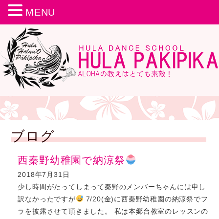
MENU
ブログ
西秦野幼稚園で納涼祭
2018年7月31日
少し時間がたってしまって秦野のメンバーちゃんには申し
訳なかったですが
7/20(金)に西秦野幼稚園の納涼祭でフ
ラを披露させて頂きました。 私は本郷台教室のレッスンの