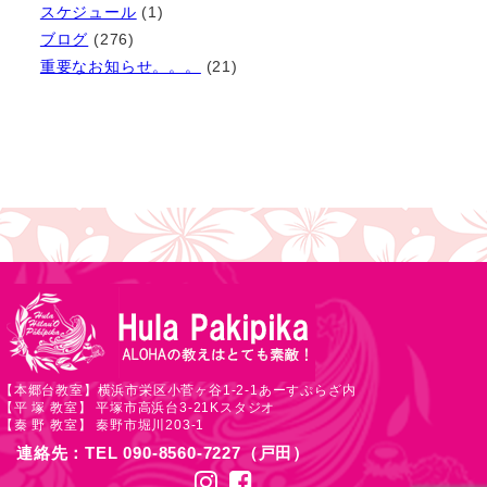
スケジュール
(1)
ブ
ブログ
(276)
重要なお知らせ。。。
(21)
【本郷台教室】横浜市栄区小菅ヶ谷1-2-1あーすぷらざ内
【平 塚 教室】 平塚市高浜台3-21Kスタジオ
【秦 野 教室】 秦野市堀川203-1
連絡先：TEL 090-8560-7227（戸田）