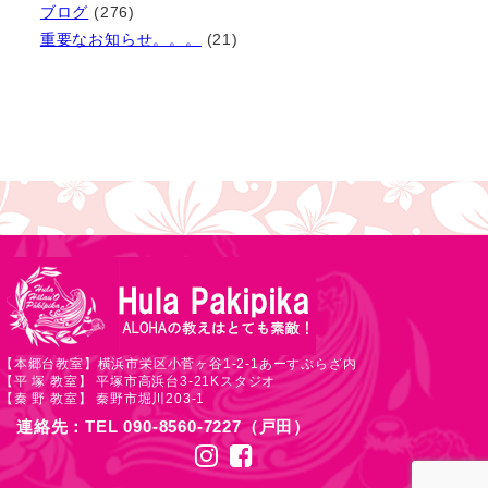
ブログ
(276)
重要なお知らせ。。。
(21)
【本郷台教室】横浜市栄区小菅ヶ谷1-2-1あーすぷらざ内
【平 塚 教室】 平塚市高浜台3-21Kスタジオ
【秦 野 教室】 秦野市堀川203-1
連絡先：TEL 090-8560-7227（戸田）