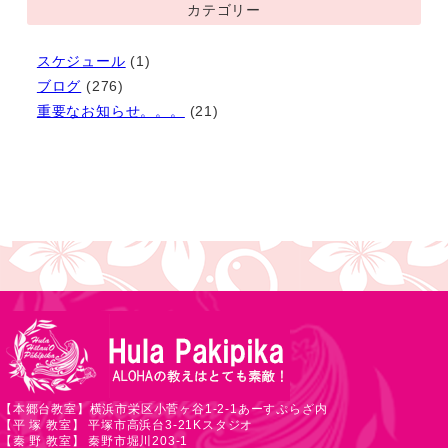
カテゴリー
カ
イ
スケジュール
(1)
ブ
ブログ
(276)
重要なお知らせ。。。
(21)
【本郷台教室】横浜市栄区小菅ヶ谷1-2-1あーすぷらざ内
【平 塚 教室】 平塚市高浜台3-21Kスタジオ
【秦 野 教室】 秦野市堀川203-1